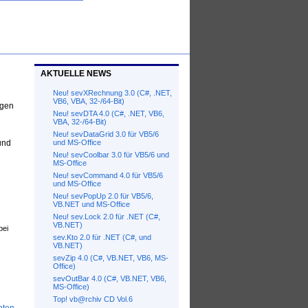
www.tools4vb.com
AKTUELLE NEWS
Neu! sevXRechnung 3.0 (C#, .NET,
VB6, VBA, 32-/64-Bit)
ngen
Neu! sevDTA 4.0 (C#, .NET, VB6,
VBA, 32-/64-Bit)
Neu! sevDataGrid 3.0 für VB5/6
und
und MS-Office
Neu! sevCoolbar 3.0 für VB5/6 und
MS-Office
Neu! sevCommand 4.0 für VB5/6
und MS-Office
Neu! sevPopUp 2.0 für VB5/6,
VB.NET und MS-Office
Neu! sev.Lock 2.0 für .NET (C#,
VB.NET)
bei
sev.Kto 2.0 für .NET (C#, und
VB.NET)
sevZip 4.0 (C#, VB.NET, VB6, MS-
Office)
sevOutBar 4.0 (C#, VB.NET, VB6,
MS-Office)
Top! vb@rchiv CD Vol.6