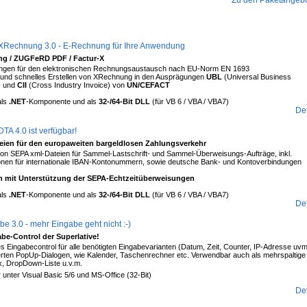
Zu den Paketangeb
ENTWICKLERKOMPONENTEN
XRechnung 3.0 - E-Rechnung für Ihre Anwendung
g / ZUGFeRD PDF / Factur-X
gen für den elektronischen Rechnungsaustausch nach EU-Norm EN 1693
 und schnelles Erstellen von XRechnung in den Ausprägungen
UBL
(Universal Business
) und
CII
(Cross Industry Invoice) von
UN/CEFACT
als
.NET
-Komponente und als
32-/64-Bit DLL
(für VB 6 / VBA / VBA7)
Det
TA 4.0 ist verfügbar!
eien für den europaweiten bargeldlosen Zahlungsverkehr
von SEPA xml-Dateien für Sammel-Lastschrift- und Sammel-Überweisungs-Aufträge, inkl.
ionen für internationale IBAN-Kontonummern, sowie deutsche Bank- und Kontoverbindungen
ch mit Unterstützung der SEPA-Echtzeitüberweisungen
als
.NET
-Komponente und als
32-/64-Bit DLL
(für VB 6 / VBA / VBA7)
Det
e 3.0 - mehr Eingabe geht nicht :-)
be-Control der Superlative!
es Eingabecontrol für alle benötigten Eingabevarianten (Datum, Zeit, Counter, IP-Adresse uvm
ierten PopUp-Dialogen, wie Kalender, Taschenrechner etc. Verwendbar auch als mehrspaltige
 DropDown-Liste u.v.m.
 unter Visual Basic 5/6 und MS-Office (32-Bit)
Det