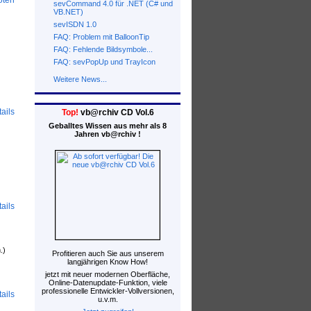
oten
sevCommand 4.0 für .NET (C# und
VB.NET)
sevISDN 1.0
FAQ: Problem mit BalloonTip
FAQ: Fehlende Bildsymbole...
FAQ: sevPopUp und TrayIcon
Weitere News...
ails
Top!
vb@rchiv CD Vol.6
Geballtes Wissen aus mehr als 8
Jahren vb@rchiv !
ails
.)
Profitieren auch Sie aus unserem
langjährigen Know How!
jetzt mit neuer modernen Oberfläche,
Online-Datenupdate-Funktion, viele
professionelle Entwickler-Vollversionen,
ails
u.v.m.