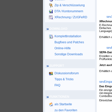
Zip & Verschlüsselung
NEUE 
DTA / Kontonummern
sev
XRechnung / ZUGFeRD
XRechnun
E-Rechnun
Einfaches
DOWNLOAD
Language
Komplettinstallation
Erhältlich 
Bugfixes und Patches
sevD
Online-Hilfe
SEPA-Dat
Sonstige Downloads
Erstellen 
Prüffunkt
Jetzt au
SUPPORT
Erhältlich 
Diskussionsforum
Tipps & Tricks
sevEingab
FAQ
Das Einga
Ein einzig
mit integr
ComboBox,
FUNKTIONEN
Einsetzbar
als Startseite
zu den Favoriten