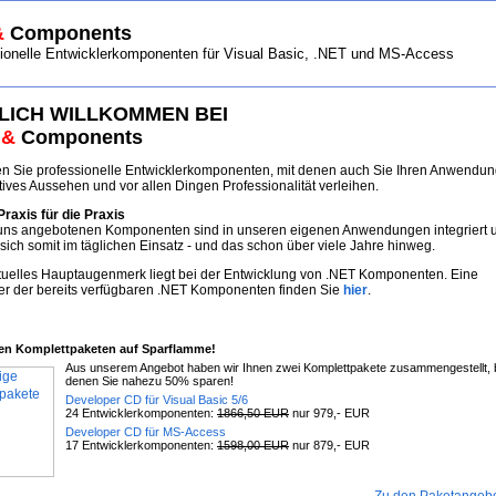
&
Components
nelle Entwicklerkomponenten für Visual Basic, .NET und MS-Access
LICH WILLKOMMEN BEI
s
&
Components
den Sie professionelle Entwicklerkomponenten, mit denen auch Sie Ihren Anwendu
ktives Aussehen und vor allen Dingen Professionalität verleihen.
raxis für die Praxis
 uns angebotenen Komponenten sind in unseren eigenen Anwendungen integriert 
sich somit im täglichen Einsatz - und das schon über viele Jahre hinweg.
tuelles Hauptaugenmerk liegt bei der Entwicklung von .NET Komponenten. Eine
er der bereits verfügbaren .NET Komponenten finden Sie
hier
.
GE KOMPLETTPAKETE
ren Komplettpaketen auf Sparflamme!
Aus unserem Angebot haben wir Ihnen zwei Komplettpakete zusammengestellt, 
denen Sie nahezu 50% sparen!
Developer CD für Visual Basic 5/6
24 Entwicklerkomponenten:
1866,50 EUR
nur 979,- EUR
Developer CD für MS-Access
17 Entwicklerkomponenten:
1598,00 EUR
nur 879,- EUR