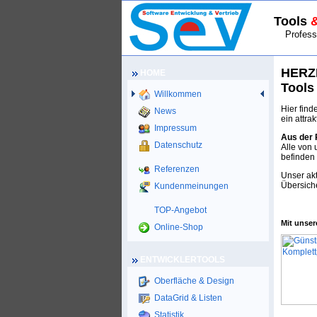
Tools
Professio
HERZ
HOME
Tool
Willkommen
Hier fin
News
ein attra
Impressum
Aus der P
Datenschutz
Alle von
befinden 
Referenzen
Unser ak
Übersich
Kundenmeinungen
GÜNSTI
TOP-Angebot
Mit unse
Online-Shop
ENTWICKLERTOOLS
Oberfläche & Design
DataGrid & Listen
Statistik